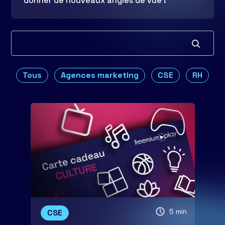
donner de nouveaux angles de vue !
Tous
Agences marketing
CSE
RH
5 min
CSE