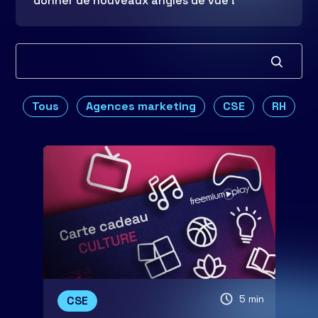
donner de nouveaux angles de vue !
Tous
Agences marketing
CSE
RH
5 min
CSE