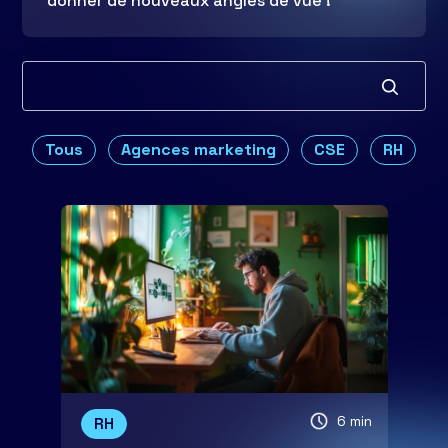
donner de nouveaux angles de vue !
Tous
Agences marketing
CSE
RH
6 min
RH