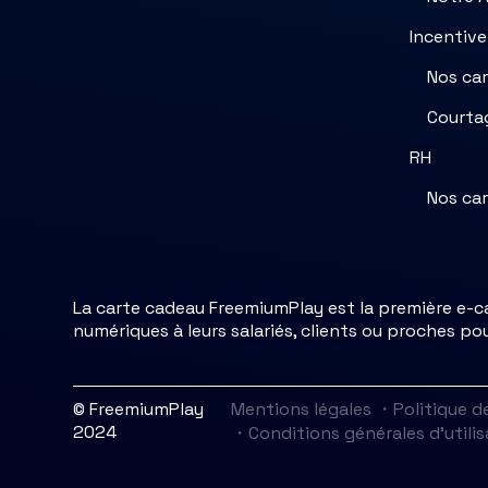
Incentive
Nos ca
Courta
RH
Nos ca
La carte cadeau FreemiumPlay est la première e-car
numériques à leurs salariés, clients ou proches po
© FreemiumPlay
Mentions légales
・
Politique d
2024
・
Conditions générales d'utilis